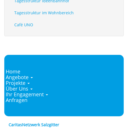
Tagesstruktur Ideenbahnhof
Tagesstruktur im Wohnbereich
Café UNO
Home
Main
Angebote
Projekte
Navigation
Über Uns
Ihr Engagement
Anfragen
CaritasNetzwerk Salzgitter