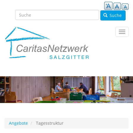
Direkt
zum
Inhalt
Suche
Navig
aktivi
Angebote
Tagesstruktur