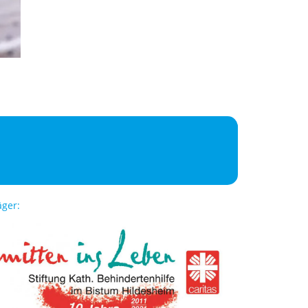
äger: