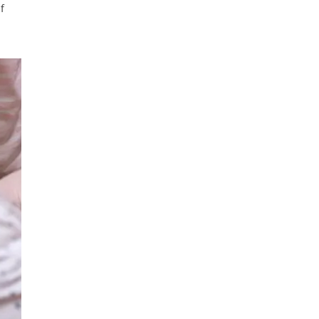
f
ext