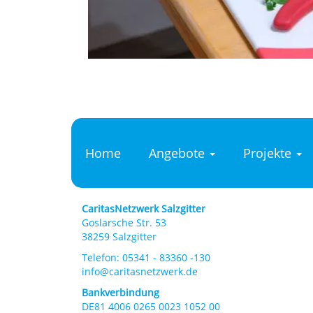
Home
Angebote
Projekte
Main
Navigation
CaritasNetzwerk Salzgitter
Goslarsche Str. 53
38259 Salzgitter
Telefon: 05341 - 83360 -130
info@caritasnetzwerk.de
Bankverbindung
DE81 4006 0265 0023 1052 00