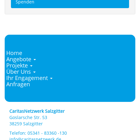
Spenden
Home
Main
Angebote
Projekte
Navigation
Über Uns
Ihr Engagement
Anfragen
CaritasNetzwerk Salzgitter
Goslarsche Str. 53
38259 Salzgitter
Telefon: 05341 - 83360 -130
info@caritasnetzwerk.de